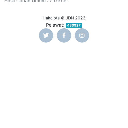
Hasil Carian Umum : 0 rekod.
Hakcipta © JDN 2023
Pelawat:
480927