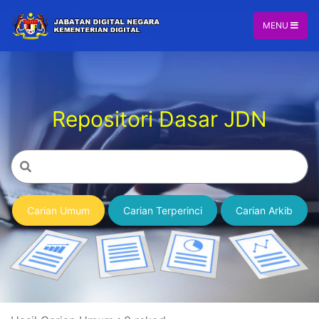
MENU
Repositori Dasar JDN
Carian Umum
Carian Terperinci
Carian Arkib